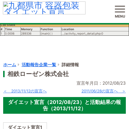
サイト内検索
( ! )
Notice: Undefined variable: PastTargetListMakeUp_ary in
よくある質問
お問い合わせ
MENU
/home/users/1/8tokenshi/web/diet-
youki_jp/activity_report_list/activity_report_detail.php on line
258
Call Stack
#
Time
Memory
Function
Location
1
0.0006
289336
{main}( )
.../activity_report_detail.php
:
0
ホーム
活動報告企業一覧
詳細情報
相鉄ローゼン株式会社
宣言年月日：2012/08/23
＜ 2013/11/12の宣言へ
2011/06/28の宣言へ ＞
ダイエット宣言（2012/08/23）と活動結果の報
告（2013/11/12）
ダイエット宣言1