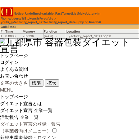
( ! )
Notice: Undefined variable: PastTargetListMakeUp_ary in
/home/users/1/8tokenshi/web/diet-
youki_jp/activity_report_list/activity_report_detail.php on line
258
Call Stack
#
Time
Memory
Function
Location
1
0.0006
289336
{main}( )
.../activity_report_detail.php
:
0
トップページ
ログイン
よくある質問
お問い合わせ
文字の大きさ
標準
拡大
MENU
トップページ
ダイエット宣言とは
ダイエット宣言 企業一覧
活動報告 企業一覧
ダイエット宣言の登録・報告
（事業者向けメニュー）
新規事業者登録・ログイン