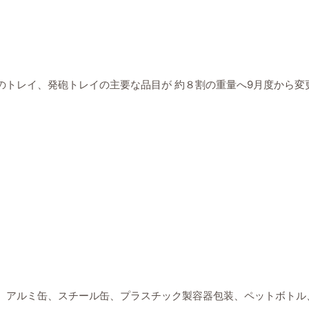
のトレイ、発砲トレイの主要な品目が 約８割の重量へ9月度から変
、アルミ缶、スチール缶、プラスチック製容器包装、ペットボトル