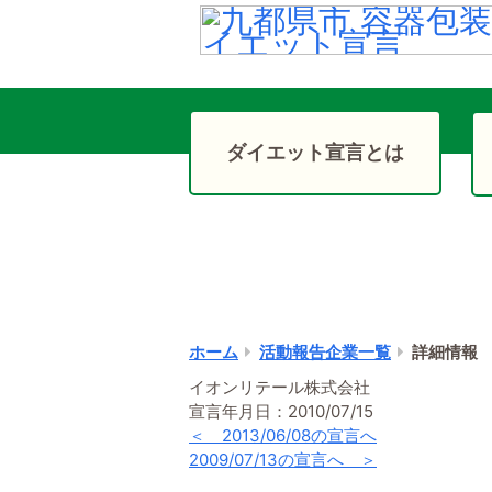
( ! )
Notice: Undefined variable: PastTargetListMakeUp_ary in /home/users/1/8tokenshi/
Call Stack
#
Time
Memory
Function
Location
1
0.0006
289336
{main}( )
.../activit
ダイエット宣言とは
ホーム
活動報告企業一覧
詳細情報
イオンリテール株式会社
宣言年月日：2010/07/15
＜ 2013/06/08の宣言へ
2009/07/13の宣言へ ＞