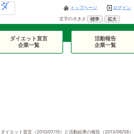
トップページ
ログイン
web/diet-youki_jp/activity_report_list/activity_report_detail.php on line
258
文字の大きさ
標準
拡大
y_report_detail.php
:
0
ダイエット宣言
活動報告
企業一覧
企業一覧
ダイエット宣言（2010/07/15）と活動結果の報告（2013/06/08）