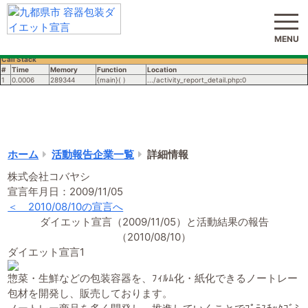
サイト内検索
( ! )
Notice: Undefined variable: PastTargetListMakeUp_ary in
よくある質問
お問い合わせ
MENU
/home/users/1/8tokenshi/web/diet-
youki_jp/activity_report_list/activity_report_detail.php on line
258
Call Stack
#
Time
Memory
Function
Location
1
0.0006
289344
{main}( )
.../activity_report_detail.php
:
0
ホーム
活動報告企業一覧
詳細情報
株式会社コバヤシ
宣言年月日：2009/11/05
＜ 2010/08/10の宣言へ
ダイエット宣言（2009/11/05）と活動結果の報告
（2010/08/10）
ダイエット宣言1
惣菜・生鮮などの包装容器を、ﾌｨﾙﾑ化・紙化できるノートレー
包材を開発し、販売しております。